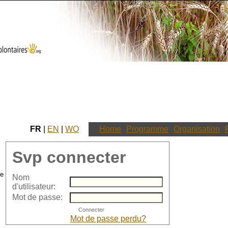
FR
|
EN
|
WO
Home
Programme
Organisation
Svp connecter
Nom
d'utilisateur:
Mot de passe:
Mot de passe perdu?