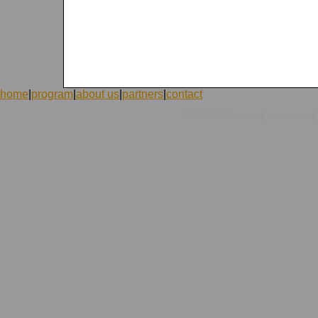
home
|
program
|
about us
|
partners
|
contact
|
|
©1998-2026 ICVolunteers
system
mcart