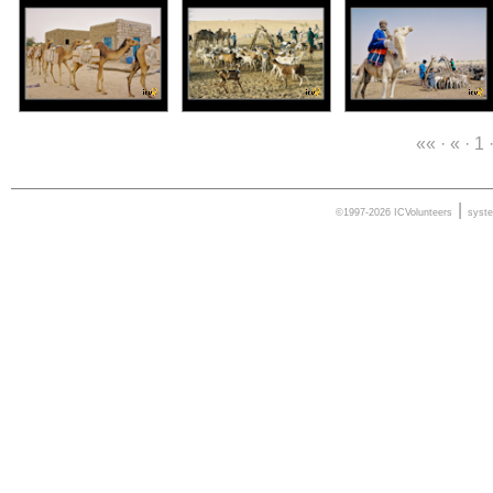
«« · « · 1 
|
©1997-2026 ICVolunteers
syst