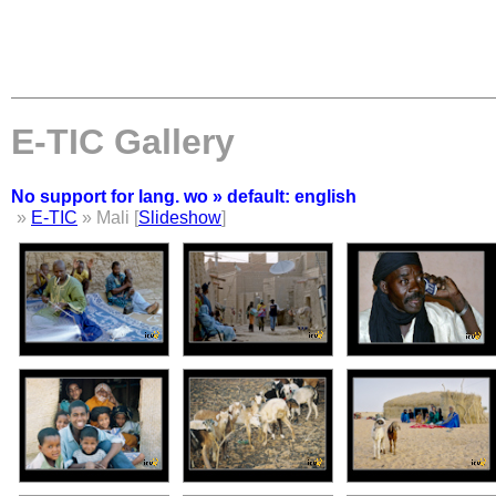
E-TIC Gallery
No support for lang. wo » default: english
»
E-TIC
» Mali [
Slideshow
]