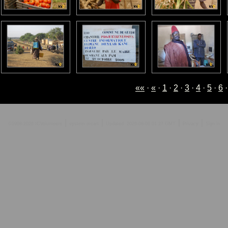
««
·
«
·
1
·
2
·
3
·
4
·
5
·
6
|
|
|
|
©1998-2026 ICVolunteers
system
mcart
Updated: 2026-08-06 01:27 GMT
Privacy
Sign in