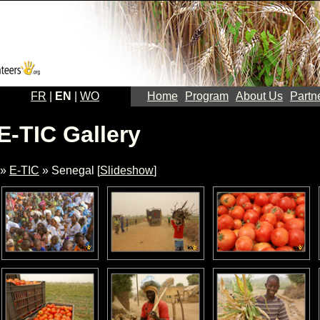
FR
|
EN
|
WO
Home
Program
About Us
Partn
E-TIC Gallery
»
E-TIC
» Senegal [
Slideshow
]