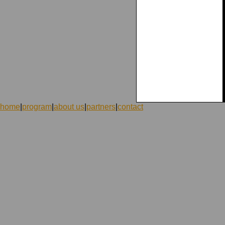
home
|
program
|
about us
|
partners
|
contact