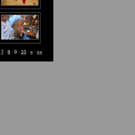
·
7
·
8
· 9 ·
10
·
»
·
»»