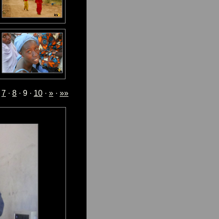
·
7
·
8
· 9 ·
10
·
»
·
»»