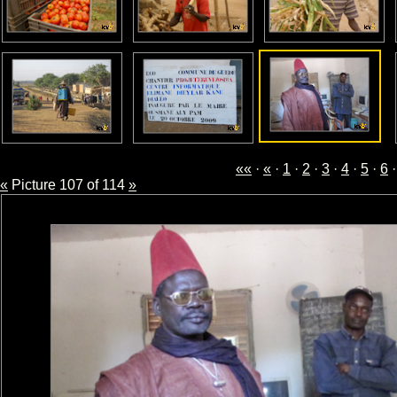
««
·
«
·
1
·
2
·
3
·
4
·
5
·
6
«
Picture 107 of 114
»