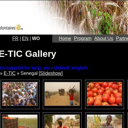
FR
|
EN
|
WO
Home
Program
About Us
Partn
E-TIC Gallery
No support for lang. wo » default: english
»
E-TIC
» Senegal [
Slideshow
]