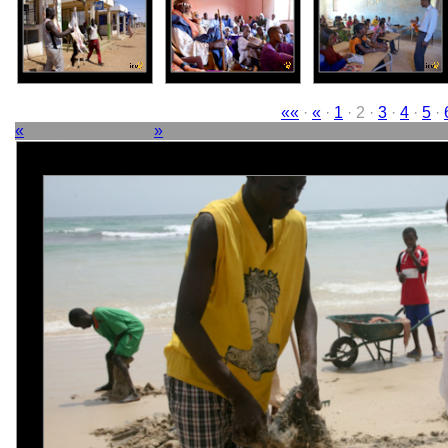
««
·
«
·
1
· 2 ·
3
·
4
·
5
·
«
Image 13 sur 114
»