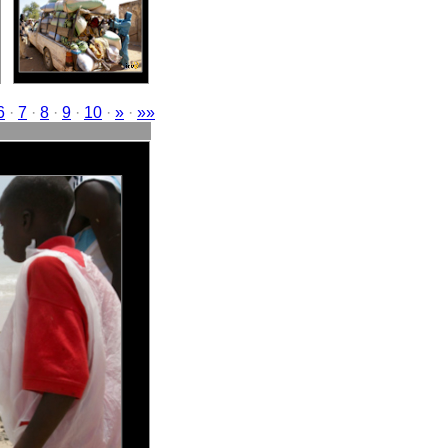
6
·
7
·
8
·
9
·
10
·
»
·
»»