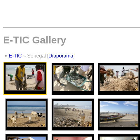
E-TIC Gallery
»
E-TIC
» Senegal [
Diaporama
]