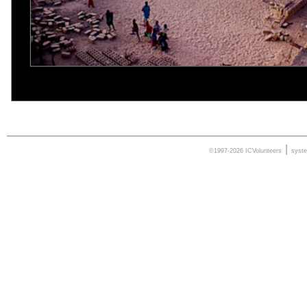
|
©1997-2026 ICVolunteers
syst