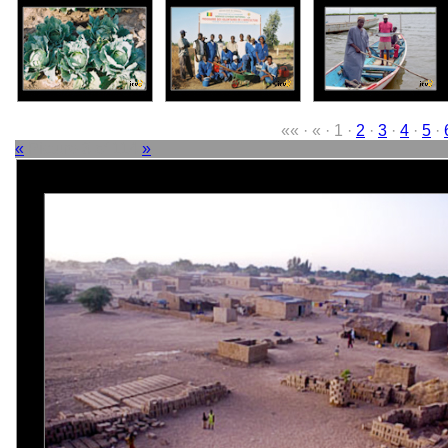
«« · « · 1 ·
2
·
3
·
4
·
5
·
«
Picture 3 of 114
»