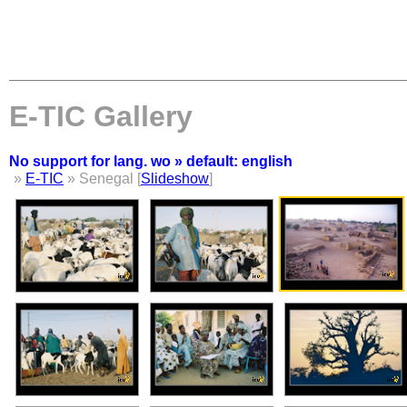
E-TIC Gallery
No support for lang. wo » default: english
»
E-TIC
» Senegal [
Slideshow
]