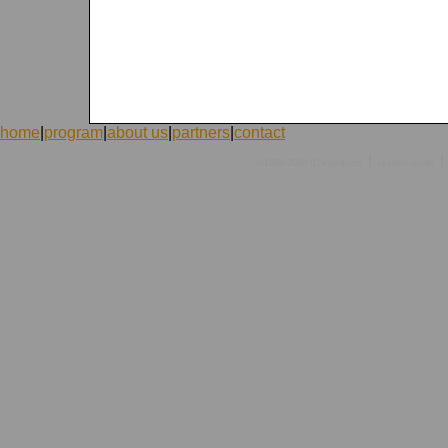
home
|
program
|
about us
|
partners
|
contact
|
|
©1998-2026 ICVolunteers
system
mcart