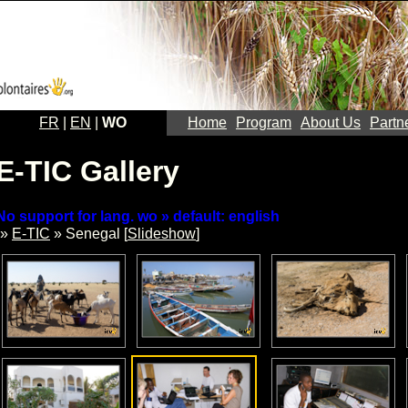
FR
|
EN
|
WO
Home
Program
About Us
Partn
E-TIC Gallery
No support for lang. wo » default: english
»
E-TIC
» Senegal [
Slideshow
]