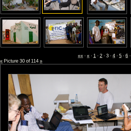
««
·
«
·
1
·
2
· 3 ·
4
·
5
·
6
«
Picture 30 of 114
»