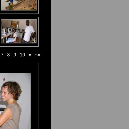
·
7
·
8
·
9
·
10
·
»
·
»»