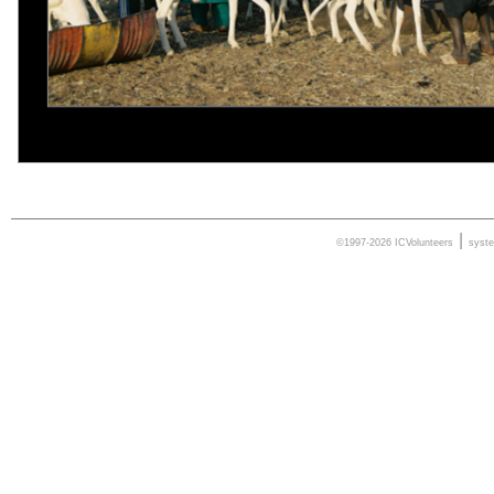
|
©1997-2026 ICVolunteers
syst