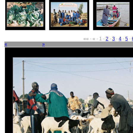
«« · « · 1 ·
2
·
3
·
4
·
5
·
«
Picture 5 of 114
»