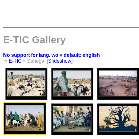
E-TIC Gallery
No support for lang. wo » default: english
»
E-TIC
» Senegal [
Slideshow
]