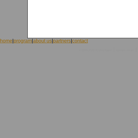
home
|
program
|
about us
|
partners
|
contact
|
|
©1998-2026 ICVolunteers
system
mcart