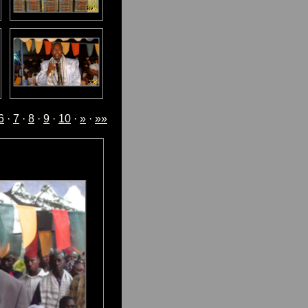
6
·
7
·
8
·
9
·
10
·
»
·
»»