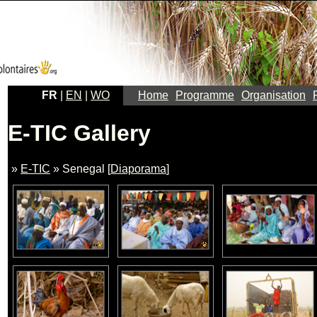
FR
|
EN
|
WO
Home
Programme
Organisation
E-TIC Gallery
»
E-TIC
» Senegal [
Diaporama
]