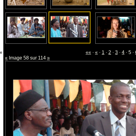
««
·
«
·
1
·
2
·
3
·
4
· 5 ·
«
Image 58 sur 114
»