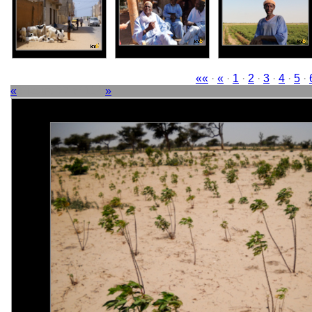
««
·
«
·
1
·
2
·
3
·
4
·
5
·
«
Picture 77 of 114
»