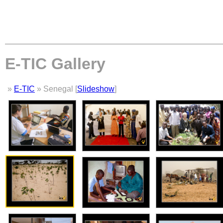
E-TIC Gallery
»
E-TIC
» Senegal [
Slideshow
]