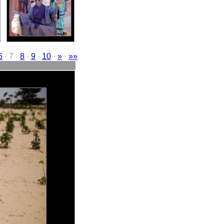
6
· 7 ·
8
·
9
·
10
·
»
·
»»