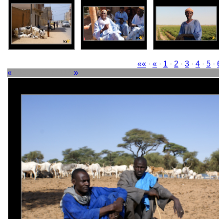
««
·
«
·
1
·
2
·
3
·
4
·
5
·
«
Picture 80 of 114
»