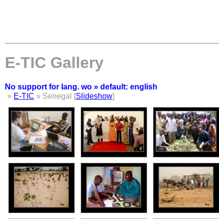
E-TIC Gallery
No support for lang. wo » default: english
»
E-TIC
» Senegal [
Slideshow
]