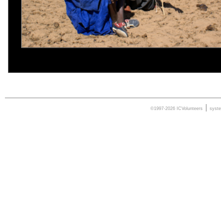
|
©1997-2026 ICVolunteers
syst