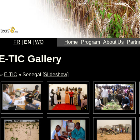
FR
|
EN
|
WO
Home
Program
About Us
Partn
E-TIC Gallery
»
E-TIC
» Senegal [
Slideshow
]