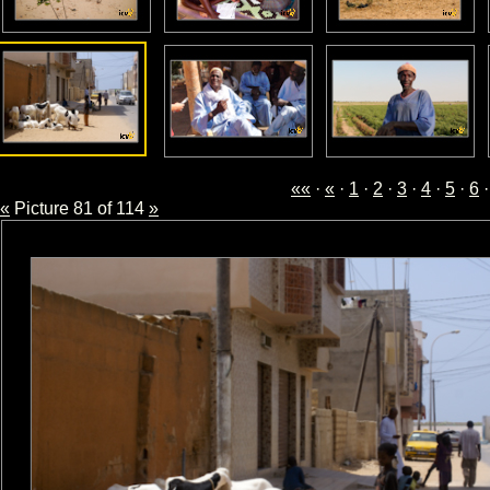
««
·
«
·
1
·
2
·
3
·
4
·
5
·
6
·
«
Picture 81 of 114
»