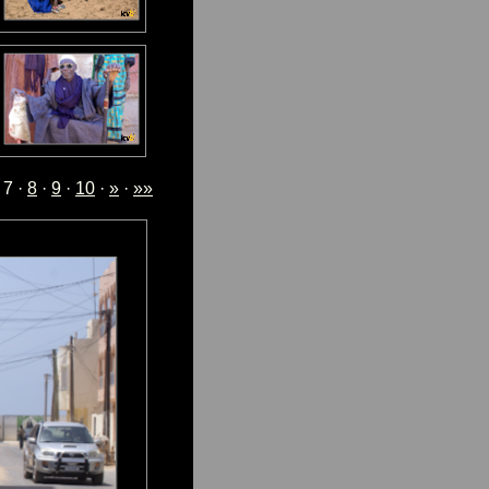
 7 ·
8
·
9
·
10
·
»
·
»»