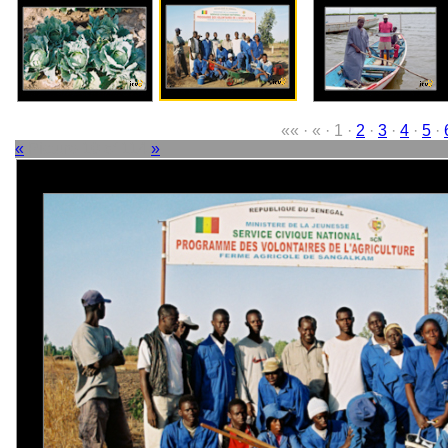
«« · « · 1 ·
2
·
3
·
4
·
5
·
«
Picture 10 of 114
»