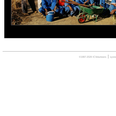
|
©1997-2026 ICVolunteers
syst