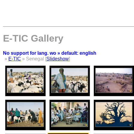
E-TIC Gallery
No support for lang. wo » default: english
»
E-TIC
» Senegal [
Slideshow
]