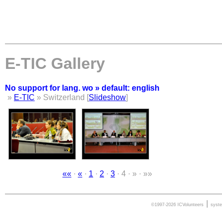
E-TIC Gallery
No support for lang. wo » default: english
»
E-TIC
» Switzerland [
Slideshow
]
««
·
«
·
1
·
2
·
3
· 4 · » · »»
|
©1997-2026 ICVolunteers
syst