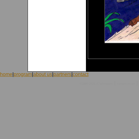
home
|
program
|
about us
|
partners
|
contact
|
|
©1998-2026 ICVolunteers
system
mcart