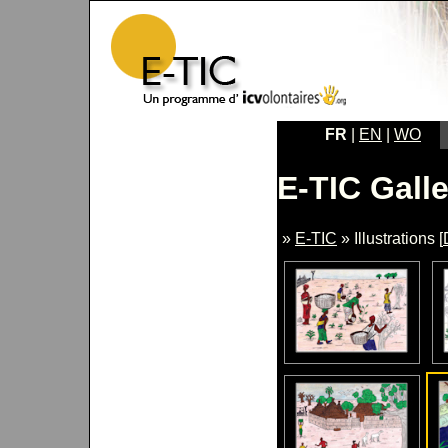
FR
|
EN
|
WO
E-TIC Galle
»
E-TIC
» Illustrations [