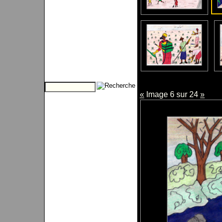
«
Image 6 sur 24
»