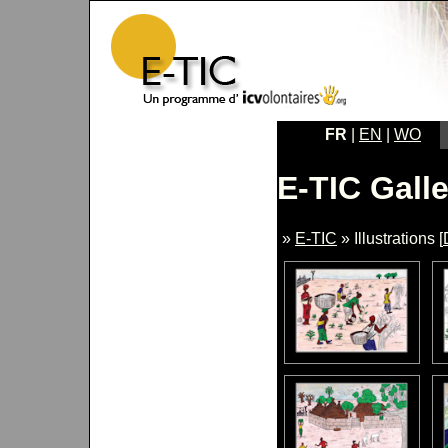
FR
|
EN
|
WO
E-TIC Galle
»
E-TIC
» Illustrations [