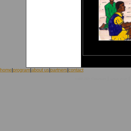
home
|
program
|
about us
|
partners
|
contact
|
|
©1998-2026 ICVolunteers
system
mcart