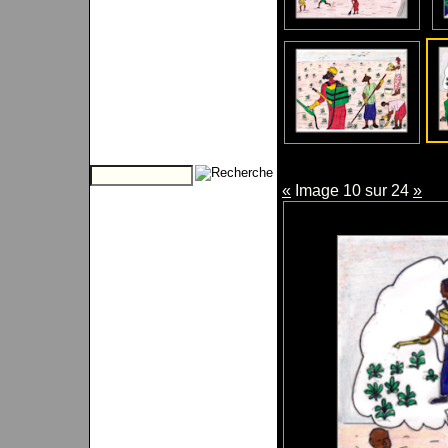
«
Image 10 sur 24
»