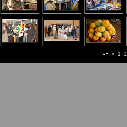
««
·
«
·
1
·
2
|
|
|
|
©1998-2026 ICVolunteers
system
mcart
Updated: 2026-08-07 21:16 GMT
Privacy
Sign in