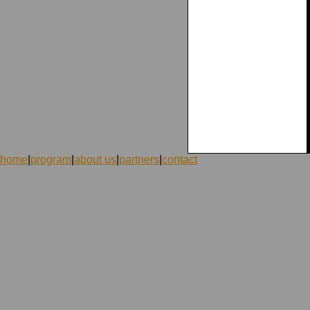
home
|
program
|
about us
|
partners
|
contact