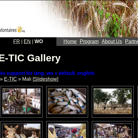
FR
|
EN
|
WO
Home
Program
About Us
Partn
E-TIC Gallery
No support for lang. wo » default: english
»
E-TIC
» Mali [
Slideshow
]