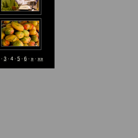
·
3
· 4 ·
5
·
6
·
»
·
»»