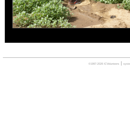
|
©1997-2026 ICVolunteers
syst