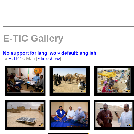
E-TIC Gallery
No support for lang. wo » default: english
»
E-TIC
» Mali [
Slideshow
]