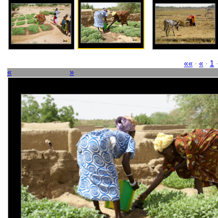
««
·
«
·
1
·
«
Picture 22 of 63
»