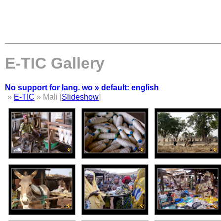
E-TIC Gallery
No support for lang. wo » default: english
»
E-TIC
» Mali [
Slideshow
]