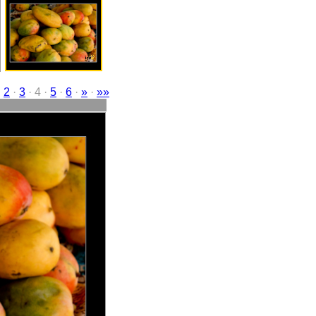
·
2
·
3
· 4 ·
5
·
6
·
»
·
»»