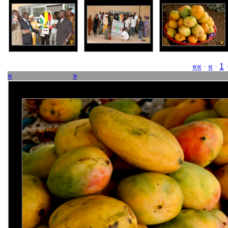
««
·
«
·
1
«
Picture 48 of 63
»