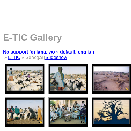
E-TIC Gallery
No support for lang. wo » default: english
»
E-TIC
» Senegal [
Slideshow
]