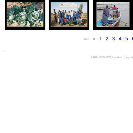
«« · « · 1 ·
2
·
3
·
4
·
5
·
|
©1997-2026 ICVolunteers
syst