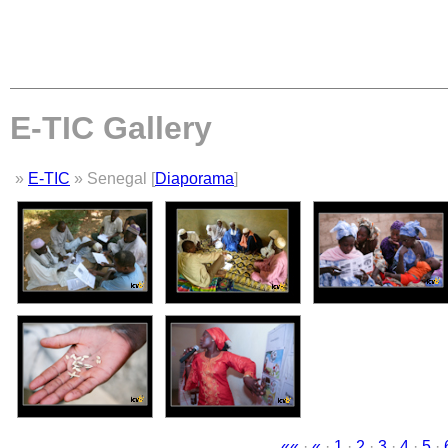
E-TIC Gallery
»
E-TIC
» Senegal [
Diaporama
]
««
·
«
·
1
·
2
·
3
·
4
·
5
·