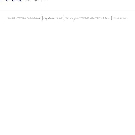
|
|
|
©1997-2026 ICVolunteers
system
mcart
Mis à jour: 2026-08-07 21:16 GMT
Connecter