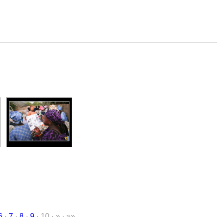
6
·
7
·
8
·
9
· 10 · » · »»