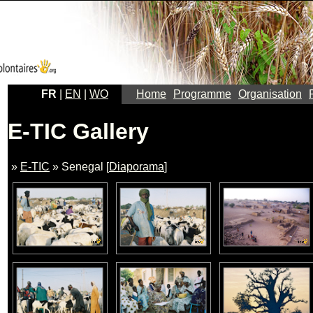
FR
|
EN
|
WO
Home
Programme
Organisation
E-TIC Gallery
»
E-TIC
» Senegal [
Diaporama
]