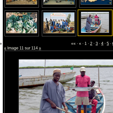
«« · « · 1 ·
2
·
3
·
4
·
5
·
«
Image 11 sur 114
»