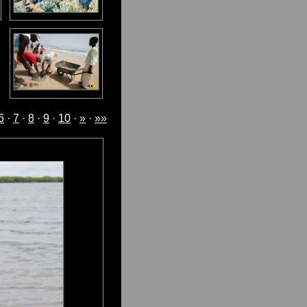
6
·
7
·
8
·
9
·
10
·
»
·
»»