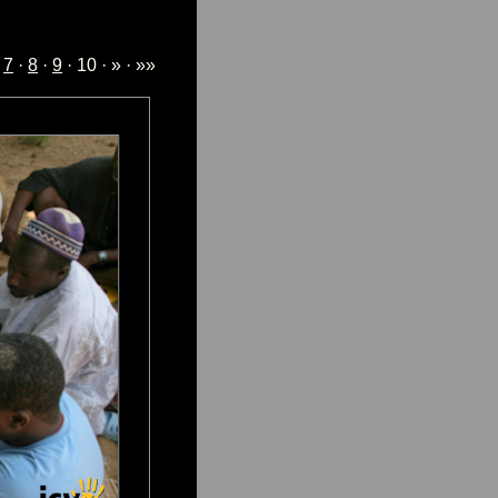
·
7
·
8
·
9
· 10 · » · »»