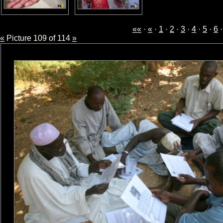
««
·
«
·
1
·
2
·
3
·
4
·
5
·
6
«
Picture 109 of 114
»