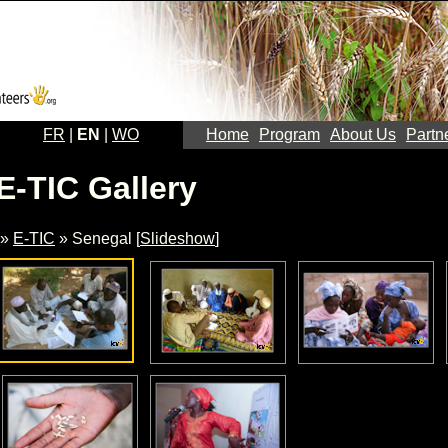
FR
|
EN
|
WO
Home
Program
About Us
Partn
E-TIC Gallery
»
E-TIC
» Senegal [
Slideshow
]