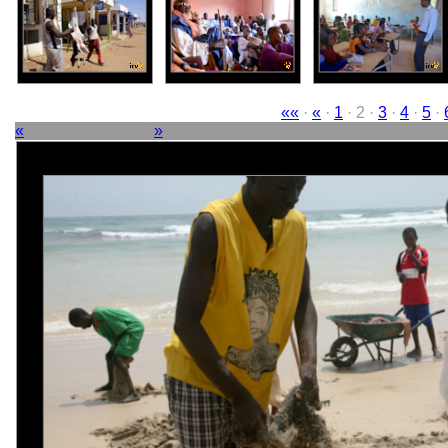
««
·
«
·
1
· 2 ·
3
·
4
·
5
·
«
Image 13 sur 114
»