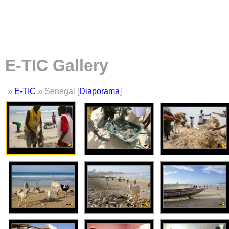
E-TIC Gallery
»
E-TIC
» Senegal [
Diaporama
]