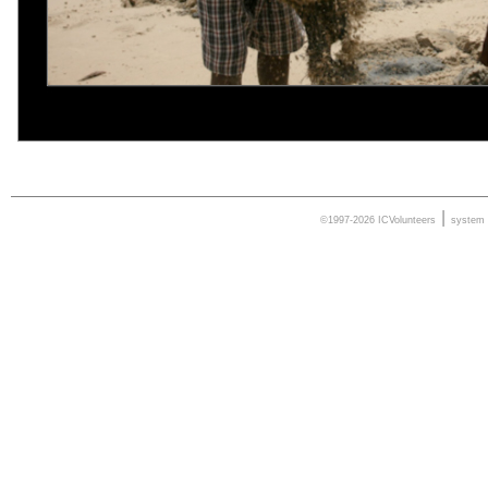
|
©1997-2026 ICVolunteers
system