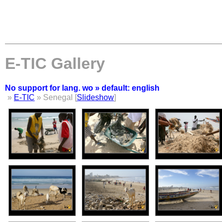
E-TIC Gallery
No support for lang. wo » default: english
»
E-TIC
» Senegal [
Slideshow
]