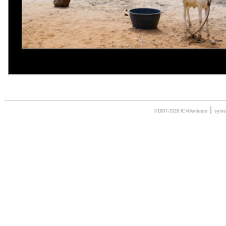
|
©1997-2026 ICVolunteers
syst