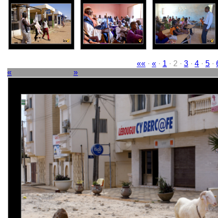
««
·
«
·
1
· 2 ·
3
·
4
·
5
·
«
Picture 16 of 114
»