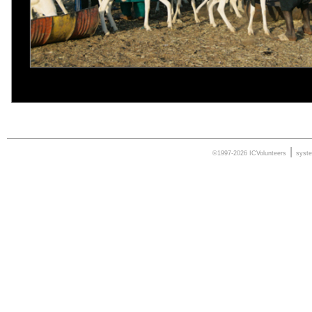
|
©1997-2026 ICVolunteers
syst