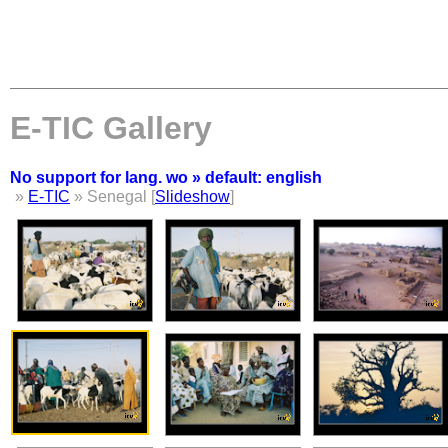
E-TIC Gallery
No support for lang. wo » default: english
»
E-TIC
» Senegal [
Slideshow
]