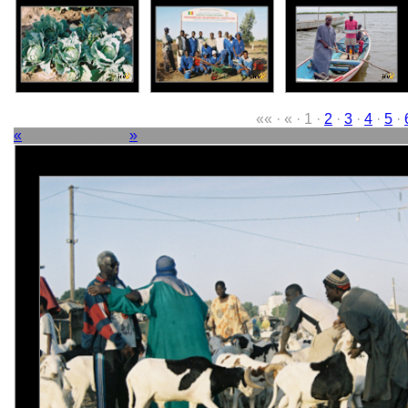
«« · « · 1 ·
2
·
3
·
4
·
5
·
«
Picture 5 of 114
»