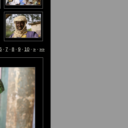
6
·
7
·
8
·
9
·
10
·
»
·
»»