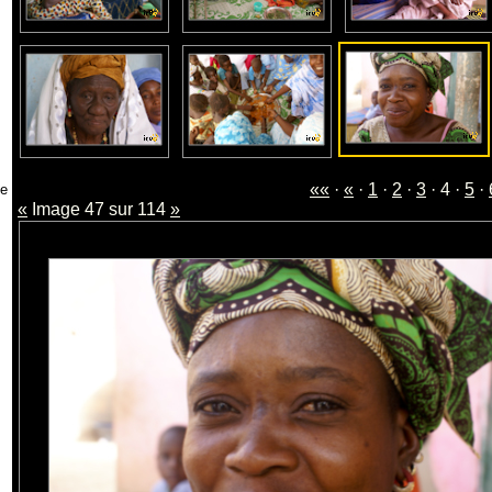
««
·
«
·
1
·
2
·
3
· 4 ·
5
·
«
Image 47 sur 114
»