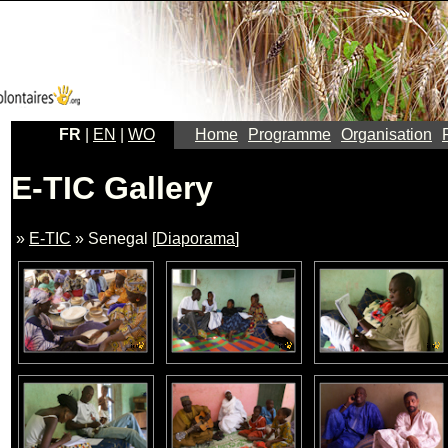
FR
|
EN
|
WO
Home
Programme
Organisation
E-TIC Gallery
»
E-TIC
» Senegal [
Diaporama
]