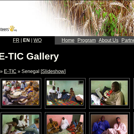
FR
|
EN
|
WO
Home
Program
About Us
Partn
E-TIC Gallery
»
E-TIC
» Senegal [
Slideshow
]