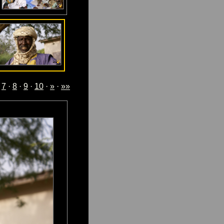
·
7
·
8
·
9
·
10
·
»
·
»»