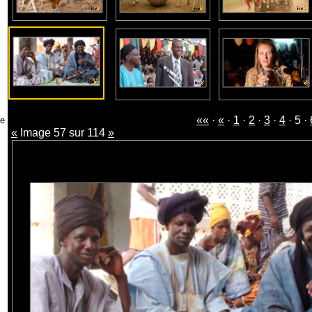
««
·
«
·
1
·
2
·
3
·
4
· 5 ·
«
Image 57 sur 114
»