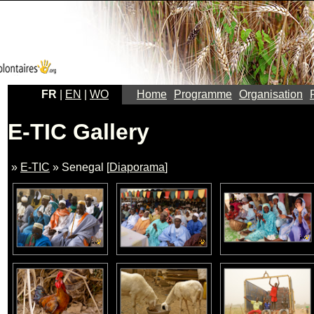
FR
|
EN
|
WO
Home
Programme
Organisation
E-TIC Gallery
»
E-TIC
» Senegal [
Diaporama
]