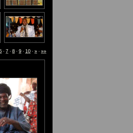
6
·
7
·
8
·
9
·
10
·
»
·
»»