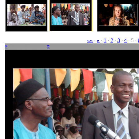
««
·
«
·
1
·
2
·
3
·
4
· 5 ·
«
Picture 58 of 114
»