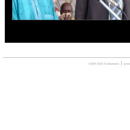
|
©1997-2026 ICVolunteers
syst