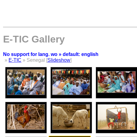
E-TIC Gallery
No support for lang. wo » default: english
»
E-TIC
» Senegal [
Slideshow
]