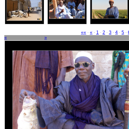
««
·
«
·
1
·
2
·
3
·
4
·
5
·
«
Image 84 sur 114
»