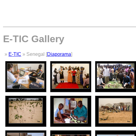
E-TIC Gallery
»
E-TIC
» Senegal [
Diaporama
]