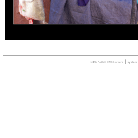
|
©1997-2026 ICVolunteers
system