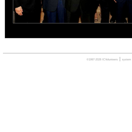
|
©1997-2026 ICVolunteers
system