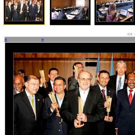
«« ·
«
Image 9 sur 38
»