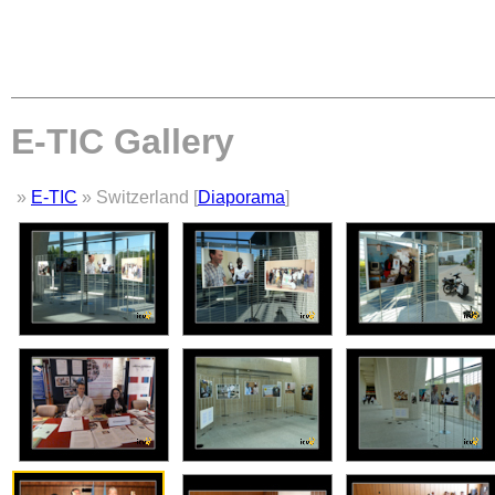
E-TIC Gallery
»
E-TIC
» Switzerland [
Diaporama
]