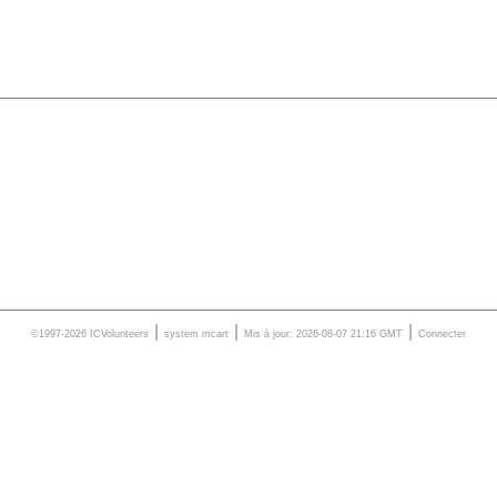
|
|
|
©1997-2026 ICVolunteers
system
mcart
Mis à jour: 2026-08-07 21:16 GMT
Connecter