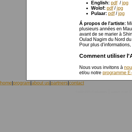
English:
pdf
/
jpg
Wolof:
pdf
/
jpg
Pulaar:
pdf
/
jpg
Á propos de l'artiste:
Mi
plusieurs années en Maur
avant de se marier à S
Oulad Nagim du Nord du M
Pour plus d'informations, 
Comment utiliser l
Nous vous invitons à
nou
et/ou notre
programme E
home
|
program
|
about us
|
partners
|
contact
|
|
©1998-2026 ICVolunteers
system
mcart