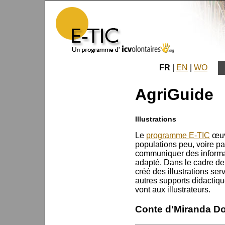
FR
|
EN
|
WO
AgriGuide
Illustrations
Le
programme E-TIC
œuv
populations peu, voire pa
communiquer des informa
adapté. Dans le cadre de c
créé des illustrations ser
autres supports didactiq
vont aux illustrateurs.
Conte d'Miranda D