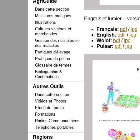
AgriGuide
Dans cette section
Meilleures pratiques
Engrais et fumier -- versi
Illustrations
Cultures vivrières et
Français:
pdf
/
jpg
marchandes
English:
pdf
/
jpg
Wolof:
pdf
/
jpg
Gestion des nuisibles et
des maladies
Pulaar:
pdf
/
jpg
Pratiques d'élevage
Pratiques de pêche
Glossaire de termes
Bibliographie &
Contributions
Autres Outils
Dans cette section
Vidéos et Photos
Etude de terrain
Formations
Radios Communautaires
Téléphones portables
Régions