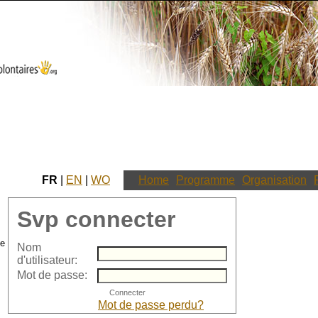
FR
|
EN
|
WO
Home
Programme
Organisation
Svp connecter
Nom
d'utilisateur:
Mot de passe:
Mot de passe perdu?