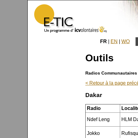
FR
|
EN
|
WO
Outils
Radios Communautaires
< Retour à la page préc
Dakar
Radio
Localit
Ndef Leng
HLM Da
Jokko
Rufisq