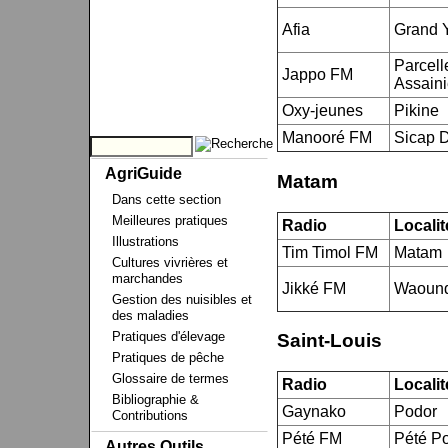
Afia
Grand Y
Parcell
Jappo FM
Assain
Oxy-jeunes
Pikine
Manooré FM
Sicap 
AgriGuide
Matam
Dans cette section
Meilleures pratiques
Radio
Localit
Illustrations
Tim Timol FM
Matam
Cultures vivrières et
marchandes
Jikké FM
Waoun
Gestion des nuisibles et
des maladies
Pratiques d'élevage
Saint-Louis
Pratiques de pêche
Glossaire de termes
Radio
Localit
Bibliographie &
Gaynako
Podor
Contributions
Pété FM
Pété P
Autres Outils