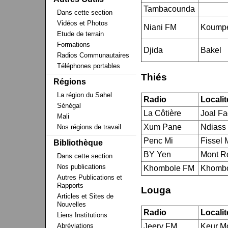
Tambacounda
Dans cette section
Vidéos et Photos
Niani FM
Koumpe
Etude de terrain
Formations
Djida
Bakel
Radios Communautaires
Téléphones portables
Thiés
Régions
La région du Sahel
Radio
Localit
Sénégal
La Côtière
Joal Fa
Mali
Xum Pane
Ndiass
Nos régions de travail
Penc Mi
Fissel 
Bibliothèque
BY Yen
Mont R
Dans cette section
Nos publications
Khombole FM
Khomb
Autres Publications et
Rapports
Louga
Articles et Sites de
Nouvelles
Radio
Localit
Liens Institutions
Abréviations
Jeery FM
Keur M