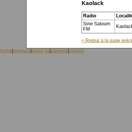
Kaolack
Radio
Localit
Sine Saloum
Kaolac
FM
< Retour à la page préc
home
|
program
|
about us
|
partners
|
contact
|
|
©1998-2026 ICVolunteers
system
mcart