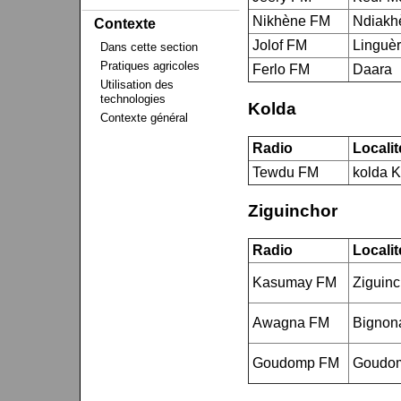
Nikhène FM
Ndiakh
Contexte
Jolof FM
Linguè
Dans cette section
Pratiques agricoles
Ferlo FM
Daara
Utilisation des
technologies
Kolda
Contexte général
Radio
Localit
Tewdu FM
kolda 
Ziguinchor
Radio
Localit
Kasumay FM
Ziguinc
Awagna FM
Bignon
Goudomp FM
Goudo