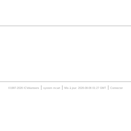
|
|
|
©1997-2026 ICVolunteers
system
mcart
Mis à jour: 2026-08-06 01:27 GMT
Connecter