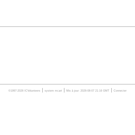
|
|
|
©1997-2026 ICVolunteers
system
mcart
Mis à jour: 2026-08-07 21:16 GMT
Connecter