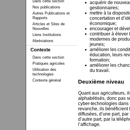
Dans cette section
acquérir de nouveau
Nos publications
gestionnaires;
mettre à la dispos
Autres Publications et
Rapports
concertation et d’i
économique;
Articles et Sites de
encourager et dével
Nouvelles
contribuer à élever
Liens Institutions
modernes de produc
Abréviations
jeunes;
améliorer les condi
Contexte
éducation, leurs rev
Dans cette section
formation;
Pratiques agricoles
améliorer les chan
Utilisation des
du travail.
technologies
Contexte général
Deuxième niveau
Quant aux agriculteurs, i
alphabétisés, donc pas s
cyber-technologies dans 
revanche, ils bénéficient 
diffusées, d’une part, pa
d’autre part, par la téléph
l’affichage.