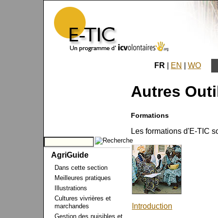
FR
|
EN
|
WO
Autres Outi
Formations
Les formations d'E-TIC so
AgriGuide
Dans cette section
Meilleures pratiques
Illustrations
Cultures vivrières et
Introduction
marchandes
Gestion des nuisibles et