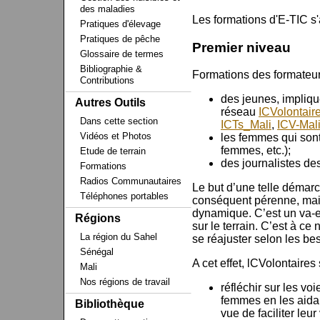
des maladies
Les formations d'E-TIC s'
Pratiques d'élevage
Pratiques de pêche
Premier niveau
Glossaire de termes
Bibliographie &
Formations des formateurs
Contributions
des jeunes, impliqu
Autres Outils
réseau
ICVolontair
Dans cette section
ICTs_Mali
,
ICV-Mal
Vidéos et Photos
les femmes qui sont
femmes, etc.);
Etude de terrain
des journalistes d
Formations
Radios Communautaires
Le but d’une telle démarch
Téléphones portables
conséquent pérenne, mais
dynamique. C’est un va-et
Régions
sur le terrain. C’est à ce 
La région du Sahel
se réajuster selon les be
Sénégal
A cet effet, lCVolontaires 
Mali
Nos régions de travail
réfléchir sur les vo
femmes en les aidan
Bibliothèque
vue de faciliter leu