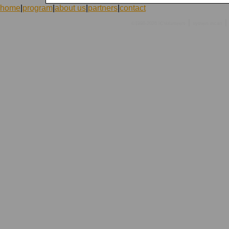
home
|
program
|
about us
|
partners
|
contact
|
|
©1998-2026 ICVolunteers
system
mcart